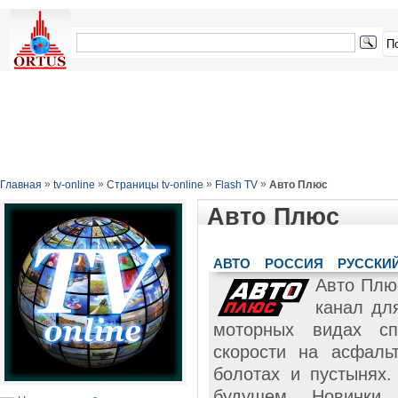
»
»
»
»
Главная
tv-online
Страницы tv-online
Flash TV
Авто Плюс
Авто Плюс
АВТО
РОССИЯ
РУССКИ
Авто Плю
канал дл
моторных видах сп
скорости на асфаль
болотах и пустынях
будущем. Новинки 