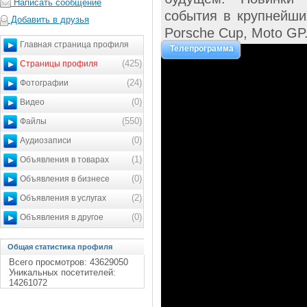
Написать сообщение
события в крупнейши
Добавить в друзья
Porsche Cup, Moto GP
Главная страница профиля
Телепрограмма
(425)
Страницы профиля
(24)
Фотографии
(0)
Видео
(550)
Файлы
(0)
Аудиозаписи
(1)
Объявления в товарах
(0)
Объявления в бизнесе
(2)
Объявления в услугах
(0)
Объявления в другое
Общая статистика профиля
Всего просмотров: 43629050
Уникальных посетителей:
14261072