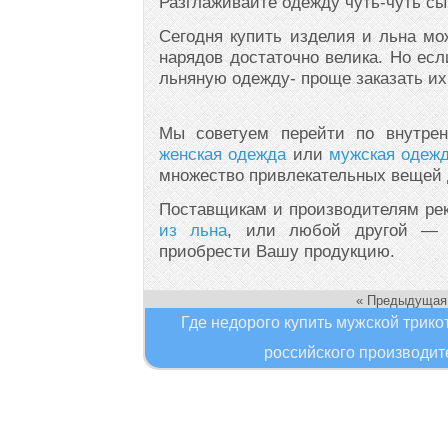
Разглаживайте одежду чуть-чуть сы
Сегодня купить изделия и льна мо
нарядов достаточно велика. Но ес
льняную одежду- проще заказать их 
Мы советуем перейти по внутрен
женская одежда
или
мужская одеж
множество привлекательных вещей д
Поставщикам и производителям р
из льна
, или любой другой — т
приобрести Вашу продукцию.
« Предыдущая
Где недорого купить мужской трико
российского производи