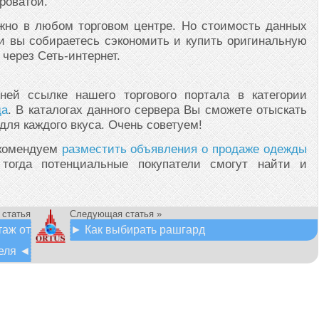
роватой.
жно в любом торговом центре. Но стоимость данных
ли вы собираетесь сэкономить и купить оригинальную
через Сеть-интернет.
ней ссылке нашего торгового портала в категории
да
. В каталогах данного сервера Вы сможете отыскать
ля каждого вкуса. Очень советуем!
екомендуем
разместить объявления о продаже одежды
огда потенциальные покупатели смогут найти и
 статья
Следующая статья »
таж от
► Как выбирать рашгард
теля ◄