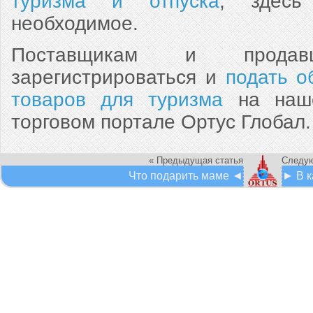
туризма и отпуска
, здес
необходимое.
Поставщикам и продавц
зарегистрироваться и
подать о
товаров для туризма
на наше
торговом портале Ортус Глобал
« Предыдущая статья
Следую
Что подарить маме ◄
► В к