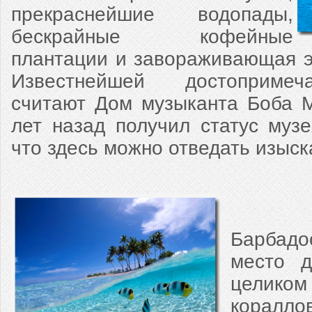
прекраснейшие водопады,
бескрайные кофейные
плантации и завораживающая э
Известнейшей достопримеч
считают Дом музыканта Боба М
лет назад получил статус музе
что здесь можно отведать изыс
Барбадо
место д
цели
корал