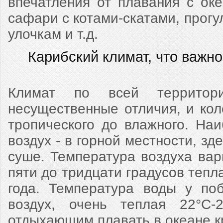
впечатления от плавания с ок
сафари с котами-скатами, прогу
улочкам и т.д.
Карибский климат, что важно
Климат по всей территор
несущественные отличия, и кол
тропического до влажного. На
воздух - в горной местности, зд
суше. Температура воздуха вар
пяти до тридцати градусов тепл
года. Температура воды у по
воздух, очень теплая 22°С-2
отдыхающим плавать в океане кр