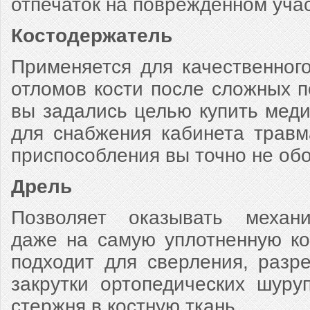
отпечаток на поврежденном учас
Костодержатель
Применяется для качественног
отломов кости после сложных 
вы задались целью купить мед
для снабжения кабинета травма
приспособления вы точно не об
Дрель
Позволяет оказывать механи
даже на самую уплотненную ко
подходит для сверления, разр
закрутки ортопедических шуру
стержня в костную ткань.