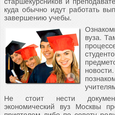
старшекурсников и преподавате
куда обычно идут работать вып
завершению учебы.
Ознаком
вуза. Та
процес
студен
предме
новос
познак
учителям
Не стоит нести докумен
экономический вуз Москвы пр
приятелем либо по совету роди