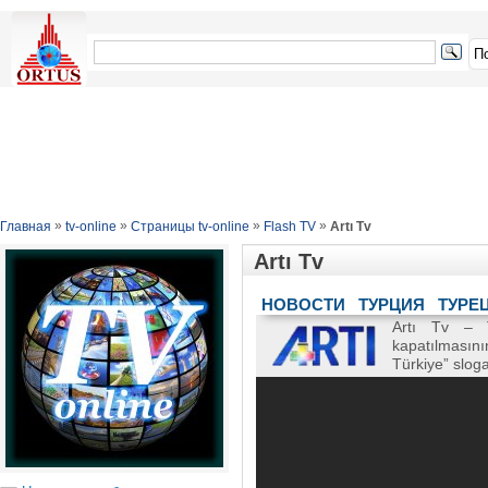
»
»
»
»
Главная
tv-online
Страницы tv-online
Flash TV
Artı Tv
Artı Tv
НОВОСТИ
ТУРЦИЯ
ТУРЕ
Artı Tv – T
kapatılmasın
Türkiye” slog