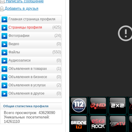
Написать сообщение
Добавить в друзья
Главная страница профиля
(425)
Страницы профиля
(24)
Фотографии
(0)
Видео
(550)
Файлы
(0)
Аудиозаписи
(1)
Объявления в товарах
(0)
Объявления в бизнесе
(2)
Объявления в услугах
(0)
Объявления в другое
Общая статистика профиля
Всего просмотров: 43629090
Уникальных посетителей:
14261110