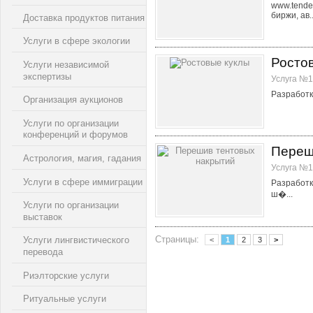
www.tende
биржи, ав..
Доставка продуктов питания
Услуги в сфере экологии
Росто
Услуги независимой
экспертизы
Услуга №1
Разработка
Организация аукционов
Услуги по организации
конференций и форумов
Переш
Астрология, магия, гадания
Услуга №1
Услуги в сфере иммиграции
Разработк
ш�...
Услуги по организации
выставок
Страницы:
Услуги лингвистического
<
1
2
3
>
перевода
Риэлторские услуги
Ритуальные услуги