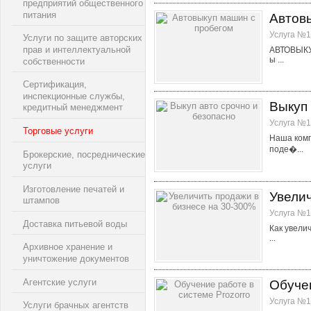
предприятий общественного
питания
Автов
Услуга №1
Услуги по защите авторских
прав и интеллектуальной
АВТОВЫКУП
ы ...
собственности
Сертификация,
инспекционные службы,
Выкуп 
кредитный менеджмент
Услуга №1
Торговые услуги
Наша комп
поде�...
Брокерские, посреднические
услуги
Изготовление печатей и
Увелич
штампов
Услуга №1
Доставка питьевой воды
Как увели
...
Архивное хранение и
уничтожение документов
Агентские услуги
Обучен
Услуга №1
Услуги брачных агентств