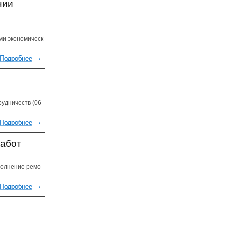
нии
ми экономическ
удничеств (06
работ
полнение ремо