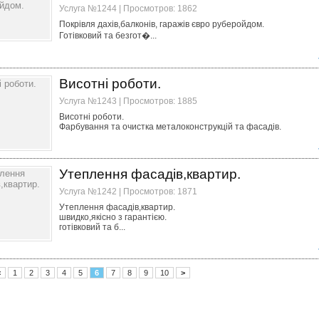
Услуга №1244 | Просмотров: 1862
Покрівля дахів,балконів, гаражів євро руберойдом.
Готівковий та безгот�...
Висотні роботи.
Услуга №1243 | Просмотров: 1885
Висотні роботи.
Фарбування та очистка металоконструкцій та фасадів.
Утеплення фасадів,квартир.
Услуга №1242 | Просмотров: 1871
Утеплення фасадів,квартир.
швидко,якісно з гарантією.
готівковий та б...
<
1
2
3
4
5
6
7
8
9
10
>