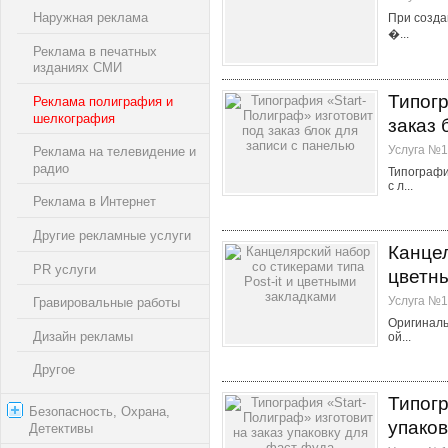
Наружная реклама
При созда
�...
Реклама в печатных
изданиях СМИ
Типогр
Реклама полиграфия и
шелкография
заказ 
Услуга №1
Реклама на телевидение и
радио
Типографи
с л...
Реклама в Интернет
Другие рекламные услуги
Канцел
PR услуги
цветн
Услуга №1
Гравировальные работы
Оригиналь
Дизайн рекламы
ой...
Другое
Типогр
Безопасность, Охрана,
упаков
Детективы