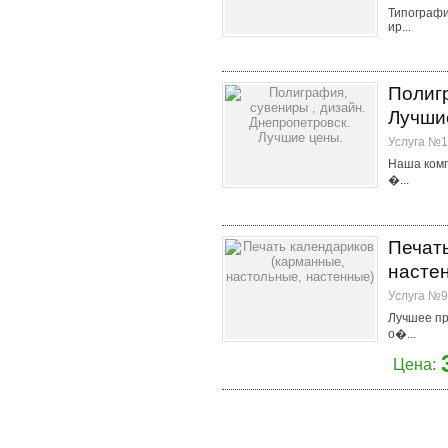
Типографи
ир...
Полигр
Лучши
Услуга №1
Наша комп
�...
Печать
насте
Услуга №9
Лучшее пр
о�...
Цена: