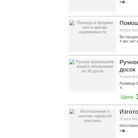
а�...
Помощ
Услуга №1
Вы продае
У вас нет 
Ручно
досок
Услуга №1
Размещу В
У...
Цена:
Изгот
Услуга №1
Изготовле
о�...