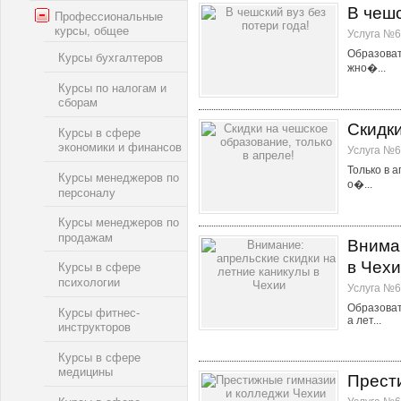
В чешс
Профессиональные
курсы, общее
Услуга №6
Образова
Курсы бухгалтеров
жно�...
Курсы по налогам и
сборам
Скидки
Курсы в сфере
экономики и финансов
Услуга №6
Только в 
Курсы менеджеров по
о�...
персоналу
Курсы менеджеров по
продажам
Вниман
в Чех
Курсы в сфере
психологии
Услуга №6
Образова
Курсы фитнес-
а лет...
инструкторов
Курсы в сфере
медицины
Прест