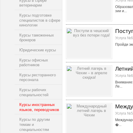
Курсы в сфере
Услуга №6
ветеринарии
Образова
зии и...
Курсы подготовке
специалистов в сфере
кинологии
Поступ
Курсы таможенных
Услуга №6
брокеров
Пройди экс
Юридические курсы
Курсы офисных
работников
Летний
Курсы ресторанного
Услуга №6
персонала
Внимание:
Ле...
Курсы рабочих
специальностей
Курсы иностранных
Между
языков, переводчиков
Услуга №5
Курсы по другим
Междунаро
темам и
�...
специальностям