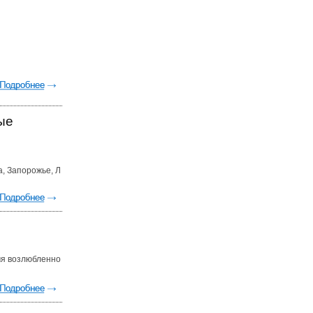
ые
а, Запорожье, Л
мя возлюбленно