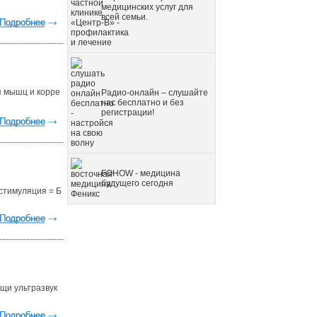
медицинских услуг для
всей семьи.
я мышц и корре
Радио-онлайн – слушайте
нас бесплатно и без
регистрации!
FOHOW - медицина
будущего сегодня
стимуляция = Б
щи ультразвук