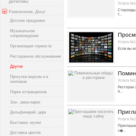
Детективы
Услуга №1
Стероиды 
Развлечение, Досуг
т...
Детские праздники
Музыкальное
Просм
сопровождение
Услуга №1
Организация торжеств
Если вы и
Ресторанное обслуживание
Другое
Помин
Прогулки верхом и в
Услуга №1
экипажах
Ресторан 
б...
Парки аттракционов
Зоо-, аква-парки
Пригл
Дельфинарий, цирк
Услуга №1
Выставки, музеи
Приглашае
з�...
Доставка цветов