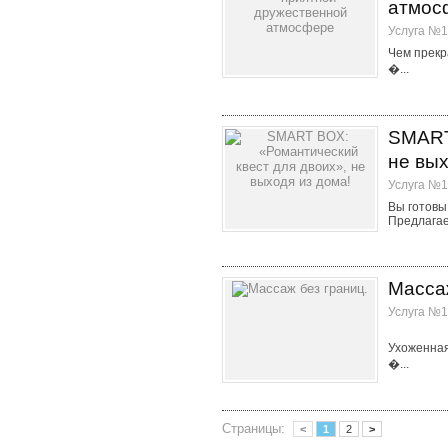
атмос
Услуга №1
Чем прекр
�...
SMART
не вых
Услуга №1
Вы готовы
Предлагаем
Массаж
Услуга №1
Ухоженная
�...
Страницы:
<
1
2
>