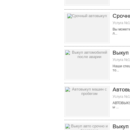
Срочн
Услуга №1
Вы можете
л...
Выкуп
Услуга №1
Наши спец
то...
Автов
Услуга №1
АВТОВЫКУП
ы ...
Выкуп 