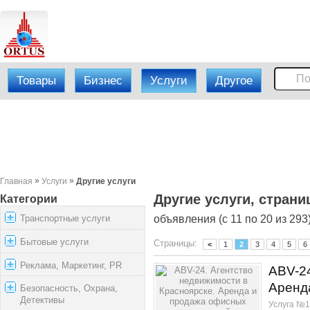
Товары
Бизнес
Услуги
Другое
»
»
Главная
Услуги
Другие услуги
Другие услуги, страни
Категории
Транспортные услуги
объявления (с 11 по 20 из 293
Бытовые услуги
Страницы:
<
1
2
3
4
5
6
Реклама, Маркетинг, PR
АBV-24
Аренд
Безопасность, Охрана,
Детективы
Услуга №1