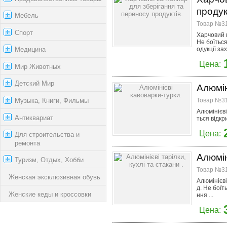
продук
Мебель
Товар №31
Спорт
Харчовий к
Не боїться
одукції зах
Медицина
Цена:
Мир Животных
Детский Мир
Алюмін
Музыка, Книги, Фильмы
Товар №31
Алюмінієві
Антиквариат
ться відкр
Цена:
Для строительства и
ремонта
Алюмін
Туризм, Отдых, Хобби
Товар №31
Женская эксклюзивная обувь
Алюмінієві
д. Не боїт
Женские кеды и кроссовки
ння ...
Цена: