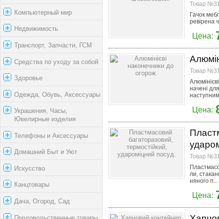
Товар №31
Компьютерный мир
Гачок мебл
ревірена ч
Недвижимость
Цена:
Транспорт, Запчасти, ГСМ
Алюмін
Средства по уходу за собой
Товар №31
Здоровье
Алюмінієві
начені дл
Одежда, Обувь, Аксессуары
наступним.
Цена:
Украшения, Часы,
Ювелирные изделия
Пластм
Телефоны и Аксессуары
ударом
Домашний Быт и Уют
Товар №31
Пластмасов
Искусство
ли, стакан
няного п...
Канцтовары
Цена:
Дача, Огород, Сад
Харчов
Продовольственные товары