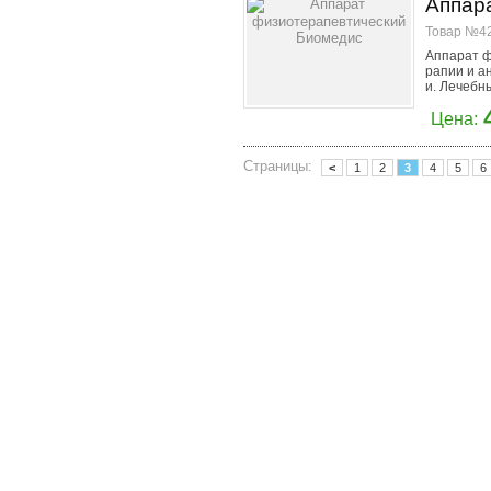
Аппар
Товар №42
Аппарат ф
рапии и а
и. Лечебны
Цена:
Страницы:
<
1
2
3
4
5
6