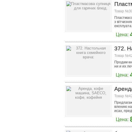
Пластм
Товар №30
Пластмасо
з вітчизн
експлуата.
Цена:
372. Н
Товар №42
Продам кн
ни и их ле
Цена:
Аренд
Товар №42
Предлагаю
влению на
исах, пред
Цена: