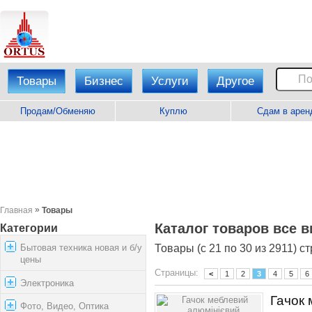
Товары
Бизнес
Услуги
Другое
Продам/Обменяю
Куплю
Сдам в арен
»
Главная
Товары
Каталог товаров все 
Категории
Бытовая техника новая и б/у
Товары (с 21 по 30 из 2911) с
цены
Страницы:
<
1
2
3
4
5
6
Электроника
Гачок 
Фото, Видео, Оптика