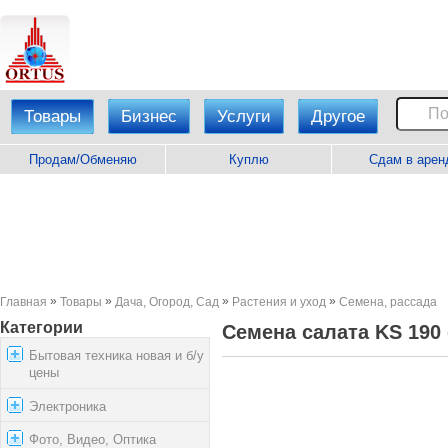
Товары
Бизнес
Услуги
Другое
Продам/Обменяю
Куплю
Сдам в арен
»
»
»
»
Главная
Товары
Дача, Огород, Сад
Растения и уход
Семена, рассада
Категории
Семена салата KS 19
Бытовая техника новая и б/у
цены
Электроника
Фото, Видео, Оптика