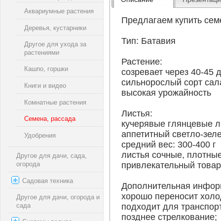
Аквариумные растения
Предлагаем купить сем
Деревья, кустарники
Тип: Батавия
Другое для ухода за
растениями
Растение:
Кашпо, горшки
созревает через 40-45 
сильнорослый сорт сал
Книги и видео
высокая урожайность
Комнатные растения
Листья:
Семена, рассада
кучерявые глянцевые л
аппетитный светло-зел
Удобрения
средний вес: 300-400 г
листья сочные, плотные
Другое для дачи, сада,
огорода
привлекательный това
Садовая техника
Дополнительная инфор
хорошо переносит хол
Другое для дачи, огорода и
сада
подходит для транспор
позднее стрелкование;