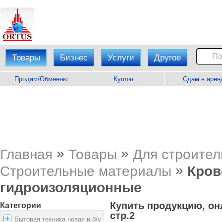
Товары
Бизнес
Услуги
Другое
Продам/Обменяю
Куплю
Сдам в арен
»
»
Главная
Товары
Для строител
»
Строительные материалы
Кров
гидроизоляционные
Купить продукцию, он
Категории
стр.2
Бытовая техника новая и б/у