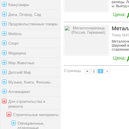
репицы. Л
Канцтовары
ы. Выезд н
Дача, Огород, Сад
Цена:
Продовольственные товары
Металл
Мебель
Товар №81
Металлоче
Спорт
Широкий в
ставление 
Медицина
Цена:
Мир Животных
Страницы:
<
1
2
>
Детский Мир
Музыка, Книги, Фильмы
Антиквариат
Для строительства и
ремонта
Строительные материалы
Облицовочные,
отделочные