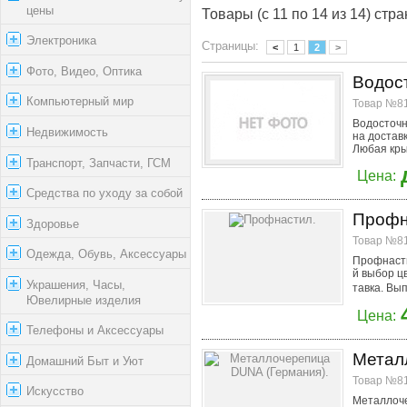
цены
Товары (с 11 по 14 из 14) стра
Электроника
Страницы:
<
1
2
>
Фото, Видео, Оптика
Водос
Компьютерный мир
Товар №81
Водосточн
Недвижимость
на достав
Любая кры
Транспорт, Запчасти, ГСМ
Цена:
Средства по уходу за собой
Профн
Здоровье
Товар №81
Одежда, Обувь, Аксессуары
Профнасти
й выбор ц
Украшения, Часы,
тавка. Вы
Ювелирные изделия
Цена:
Телефоны и Аксессуары
Метал
Домашний Быт и Уют
Товар №81
Искусство
Металлоче