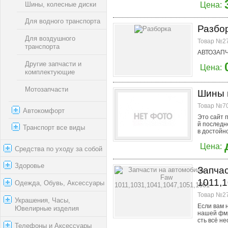
Шины, колесные диски
Цена:
Для водного транспорта
Разбо
Для воздушного
Товар №27
транспорта
АВТОЗАПЧА
Другие запчасти и
Цена:
комплектующие
Мотозапчасти
Шины 
Товар №70
Автокомфорт
Это сайт 
й последн
Транспорт все виды
в достойно
Цена:
Средства по уходу за собой
Здоровье
Запча
1011,1
Одежда, Обувь, Аксессуары
Товар №27
Украшения, Часы,
Если вам 
Ювелирные изделия
нашей фмр
сть всё не
Телефоны и Аксессуары