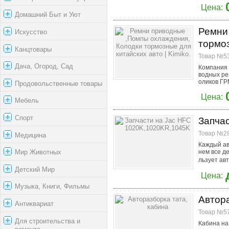
Цена:
Домашний Быт и Уют
Ремни
Искусство
тормоз
Канцтовары
Товар №53
Дача, Огород, Сад
Компания 
водных ре
оликов ГРМ
Продовольственные товары
Цена:
Мебель
Спорт
Запча
Товар №28
Медицина
Каждый ав
нем все д
Мир Животных
льзует ав
Детский Мир
Цена:
Музыка, Книги, Фильмы
Автора
Антиквариат
Товар №57
Для строительства и
Кабина на