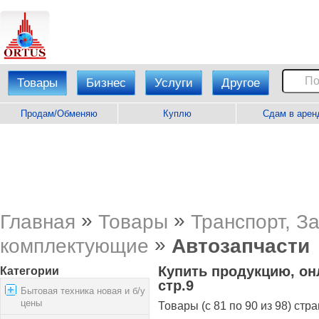
Товары
Бизнес
Услуги
Другое
Продам/Обменяю
Куплю
Сдам в арен
»
»
Главная
Товары
Транспорт, З
»
комплектующие
Автозапчасти
Купить продукцию, он
Категории
стр.9
Бытовая техника новая и б/у
цены
Товары (с 81 по 90 из 98) стра