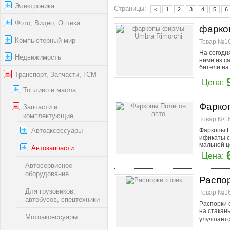
Электроника
Страницы:
<
1
2
3
4
5
6
Фото, Видео, Оптика
фарко
Компьютерный мир
Товар №16
На сегодн
Недвижимость
ними из с
бители на 
Транспорт, Запчасти, ГСМ
Цена:
Топливо и масла
Фарко
Запчасти и
комплектующие
Товар №16
Фаркопы П
Автоаксессуары
ификаты с
мальной ц
Автозапчасти
Цена:
Автосервисное
оборудование
Распор
Для грузовиков,
Товар №16
автобусов, спецтехники
Распорки 
на стакан
Мотоаксессуары
улучшаетс