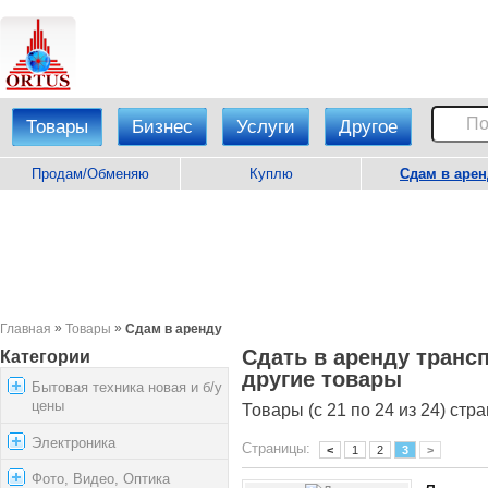
Товары
Бизнес
Услуги
Другое
Продам/Обменяю
Куплю
Сдам в арен
»
»
Главная
Товары
Сдам в аренду
Сдать в аренду транс
Категории
другие товары
Бытовая техника новая и б/у
цены
Товары (с 21 по 24 из 24) стра
Электроника
Страницы:
<
1
2
3
>
Фото, Видео, Оптика