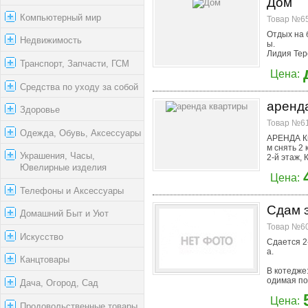
Дом
Компьютерный мир
Товар №65
Отдых на 
Недвижимость
ы.
Лидия Тер
Транспорт, Запчасти, ГСМ
Цена:
Средства по уходу за собой
аренд
Здоровье
Товар №61
Одежда, Обувь, Аксессуары
АРЕНДА К
м снять 2 
Украшения, Часы,
2-й этаж, 
Ювелирные изделия
Цена:
Телефоны и Аксессуары
Сдам э
Домашний Быт и Уют
Товар №60
Искусство
Сдается 2
а.
Канцтовары
В котедже:
одимая пос
Дача, Огород, Сад
Цена:
Продовольственные товары