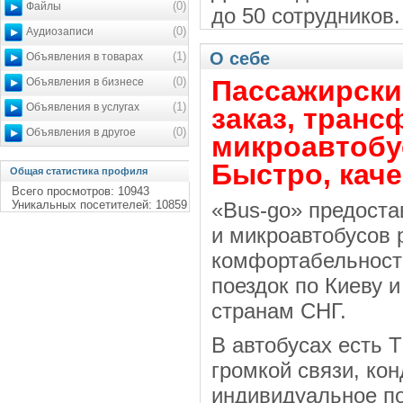
(0)
Файлы
до 50 сотрудников.
(0)
Аудиозаписи
О себе
(1)
Объявления в товарах
(0)
Пассажирские
Объявления в бизнесе
(1)
Объявления в услугах
заказ, транс
(0)
Объявления в другое
микроавтобус
Быстро, каче
Общая статистика профиля
Всего просмотров: 10943
Уникальных посетителей: 10859
«Bus-go» предоста
и микроавтобусов 
комфортабельности
поездок по Киеву и
странам СНГ.
В автобусах есть 
громкой связи, ко
индивидуальное под