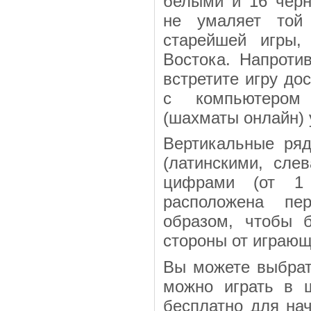
белыми и 16 черн
не умаляет той 
старейшей игры,
Востока. Напроти
встретите игру до
с компьютером 
(шахматы онлайн) у
Вертикальные ря
(латинскими, сле
цифрами (от 1 
расположена пе
образом, чтобы 
стороны от играющ
Вы можете выбрат
можно играть в 
бесплатно для на