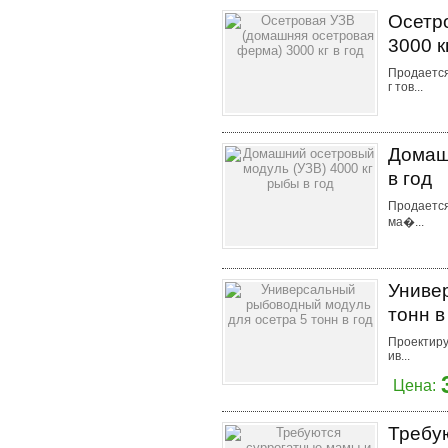
Осетр
3000 к
Продается
г тов...
Домаш
в год
Продается
ма�...
Униве
тонн в
Проектиру
ив...
Цена:
Требу