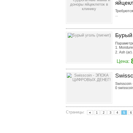
яйцекл
Требуются
...
Бурый 
Параметр
1. Moisture
2. Ash (ar)
Цена:
Swiss
Swisscoin 
0 swisscoin
Страницы:
<
1
2
3
4
5
6