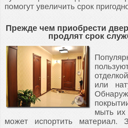
помогут увеличить срок пригодн
Прежде чем приобрести двер
продлят срок слу
Популя
пользую
отделко
или нат
Обнар
покрыти
мыть их
может испортить материал. З