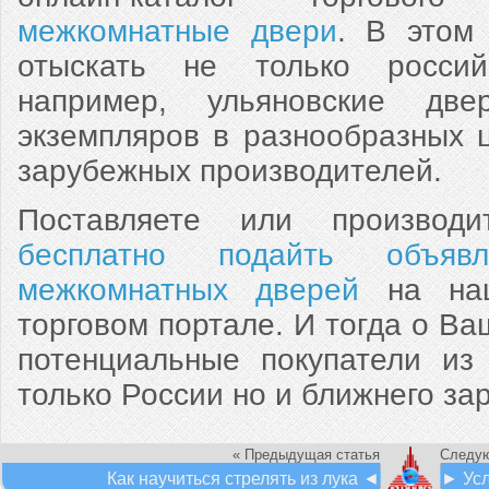
межкомнатные двери
. В этом
отыскать не только российс
например, ульяновские дв
экземпляров в разнообразных 
зарубежных производителей.
Поставляете или произво
бесплатно подайть объя
межкомнатных дверей
на наш
торговом портале. И тогда о Ва
потенциальные покупатели из
только России но и ближнего за
« Предыдущая статья
Следую
Как научиться стрелять из лука ◄
► Усл