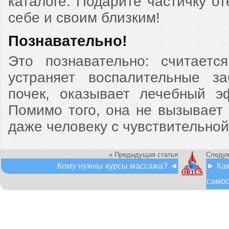
каталоге. Подарите частичку от
себе и своим близким!
Познавательно!
Это познавательно: считаетс
устраняет воспалительные за
почек, оказывает лечебный э
Помимо того, она не вызывает
даже человеку с чувствительной
« Предыдущая статья
Следую
Кому нужны курсы массажа? ◄
► Как
самос