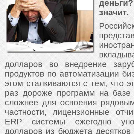
деньги
значит.
Россий
предста
иностр
вклады
долларов во внедрение зару
продуктов по автоматизации биз
этом сталкиваются с тем, что э
раз дороже программ на базе
сложнее для освоения рядовым
частности, лицензионные отч
ERP системы ежегодно уно
долларов из бюджета десятков 