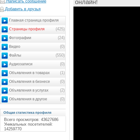
онлайн!
Написать сообщение
Добавить в друзья
Главная страница профиля
(425)
Страницы профиля
(24)
Фотографии
(0)
Видео
(550)
Файлы
(0)
Аудиозаписи
(1)
Объявления в товарах
(0)
Объявления в бизнесе
(2)
Объявления в услугах
(0)
Объявления в другое
Общая статистика профиля
Всего просмотров: 43627686
Уникальных посетителей:
14259770