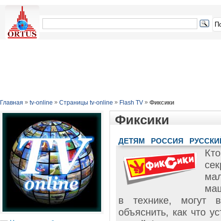
»
»
»
»
Главная
tv-online
Страницы tv-online
Flash TV
Фиксики
Фиксики
ДЕТЯМ
РОССИЯ
РУССКИ
Кт
се
мал
маш
в технике, могут в
объяснить, как что у