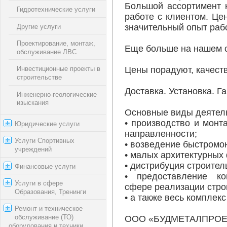
Большой ассортимент 
Гидротехнические услуги
работе с клиентом. Ц
значительный опыт раб
Другие услуги
Проектирование, монтаж,
Еще больше на нашем с
обслуживание ЛВС
Цены порадуют, качеств
Инвестиционные проекты в
строительстве
Доставка. Установка. Г
Инженерно-геологические
изыскания
Основные виды деятел
• производство и монт
Юридические услуги
направленности;
Услуги Спортивных
• возведение быстромо
учреждений
• малых архитектурных
• дистрибуция строите
Финансовые услуги
• предоставление ко
Услуги в сфере
сфере реализации стро
Образования, Тренинги
• а также весь комплекс
Ремонт и техническое
обслуживание (ТО)
ООО «БУДМЕТАЛПРОЕКТ
оборудования и техники