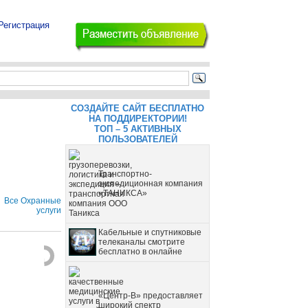
Регистрация
СОЗДАЙТЕ САЙТ БЕСПЛАТНО
НА ПОДДИРЕКТОРИИ!
ТОП – 5 АКТИВНЫХ
ПОЛЬЗОВАТЕЛЕЙ
Транспортно-
экспедиционная компания
«ТАНИКСА»
Все Охранные
услуги
Кабельные и спутниковые
телеканалы смотрите
бесплатно в онлайне
«Центр-В» предоставляет
широкий спектр