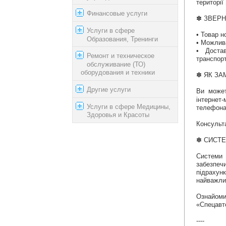
території
Финансовые услуги
✽ ЗВЕРН
Услуги в сфере
• Товар н
Образования, Тренинги
• Можлив
• Доста
Ремонт и техническое
транспорт
обслуживание (ТО)
оборудования и техники
✽ ЯК ЗА
Другие услуги
Ви может
інтернет
Услуги в сфере Медицины,
телефонам
Здоровья и Красоты
Консульт
✽ СИСТЕ
Системи 
забезпеч
підрахун
найважли
Ознайоми
«Спецавто
----