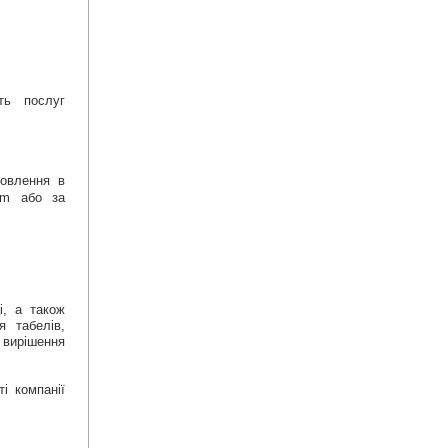
ть послуг
мовлення в
com або за
і, а також
я табелів,
вирішення
і компанії