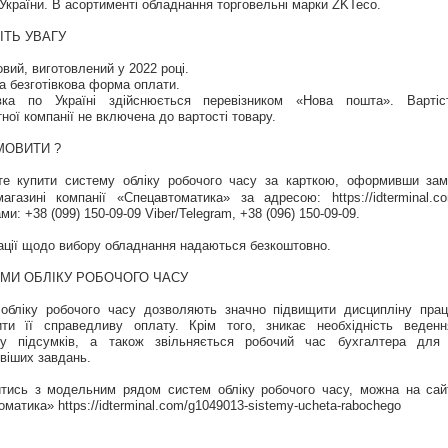
 України. В асортименті обладнання торговельні марки ZKTeco.
ІТЬ УВАГУ
овий, виготовлений у 2022 році.
а безготівкова форма оплати.
вка по Україні здійснюється перевізником «Нова пошта». Вартіс
ної компанії не включена до вартості товару.
МОВИТИ ?
е купити систему обліку робочого часу за карткою, оформивши за
-магазині компанії «Спецавтоматика» за адресою: https://idterminal.
и: +38 (099) 150-09-09 Viber/Telegram, +38 (096) 150-09-09.
ації щодо вибору обладнання надаються безкоштовно.
МИ ОБЛІКУ РОБОЧОГО ЧАСУ
обліку робочого часу дозволяють значно підвищити дисципліну прац
ити її справедливу оплату. Крім того, зникає необхідність веденн
ку підсумків, а також звільняється робочий час бухгалтера для 
віших завдань.
тись з модельним рядом систем обліку робочого часу, можна на сайт
матика» https://idterminal.com/g1049013-sistemy-ucheta-rabochego