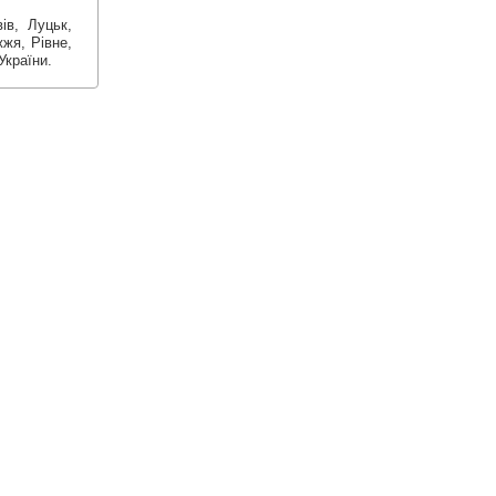
ів, Луцьк,
жжя, Рівне,
України.