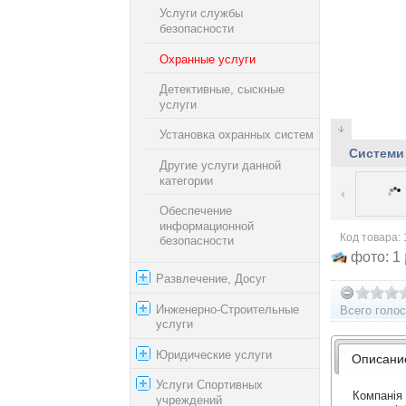
Услуги службы
безопасности
Охранные услуги
Детективные, сыскные
услуги
Установка охранных систем
Системи 
Другие услуги данной
категории
Обеспечение
информационной
Код товара: 
безопасности
фото: 1
Развлечение, Досуг
Инженерно-Строительные
Всего голос
услуги
Юридические услуги
Описани
Услуги Спортивных
Компанія
учреждений