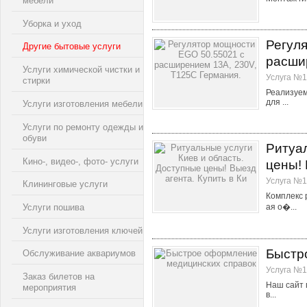
мебели
Уборка и уход
Регул
Другие бытовые услуги
расши
Услуги химической чистки и
Услуга №1
стирки
Реализуем
для ...
Услуги изготовления мебели
Услуги по ремонту одежды и
обуви
Ритуал
Кино-, видео-, фото- услуги
цены! 
Услуга №1
Клининговые услуги
Комплекс р
Услуги пошива
ая о�...
Услуги изготовления ключей
Быстр
Обслуживание аквариумов
Услуга №1
Заказ билетов на
Наш сайт 
мероприятия
в...