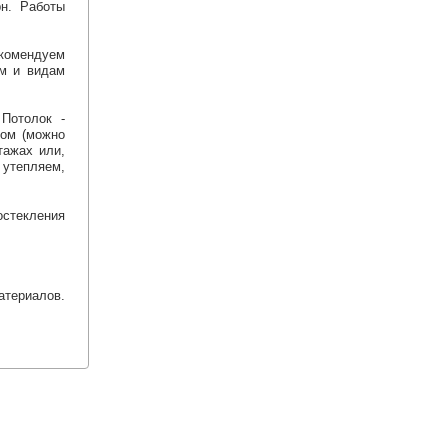
н. Работы
екомендуем
ам и видам
Потолок -
мом (можно
тажах или,
 утепляем,
остекления
атериалов.