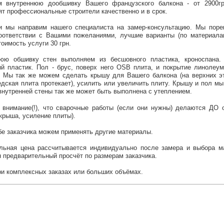
 внутреннюю дообшивку Вашего французского балкона - от 2900гр
ят профессиональные строители качественно и в срок.
и мы направим нашего специалиста на замер-консультацию. Мы пор
оответствии с Вашими пожеланиями, лучшие варианты (по материал
тоимость услуги 30 грн.
юю обшивку стен выполняем из бесшовного пластика, кроноспана. 
й пластик. Пол - брус, поверх него OSB плита, и покрытие линолеу
. Мы так же можем сделать крышу для Вашего балкона (на верхних э
едская плита протекает), усилить или увеличить плиту. Крышу и пол мы
внутренней стены так же может быть выполнена с утеплением.
 внимание(!), что сварочные работы (если они нужны) делаются ДО 
крыша, усиление плиты).
бе заказчика можем применять другие материалы.
льная цена рассчитывается индивидуально после замера и выбора м
 предварительный просчёт по размерам заказчика.
ри комплексных заказах или больших объёмах.