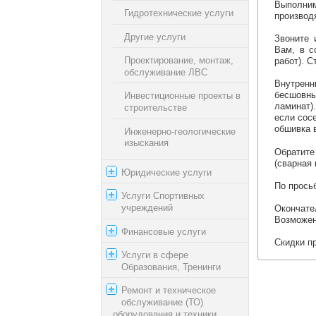
Выполним
Гидротехнические услуги
производ
Другие услуги
Звоните 
Вам, в с
Проектирование, монтаж,
работ). С
обслуживание ЛВС
Внутренн
бесшовны
Инвестиционные проекты в
ламинат)
строительстве
если сос
обшивка 
Инженерно-геологические
изыскания
Обратите
(сварная 
Юридические услуги
По прось
Услуги Спортивных
учреждений
Окончате
Возможен
Финансовые услуги
Скидки п
Услуги в сфере
Образования, Тренинги
Ремонт и техническое
обслуживание (ТО)
оборудования и техники