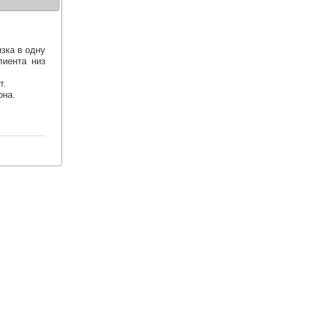
зка в одну
лиента низ
т.
она.