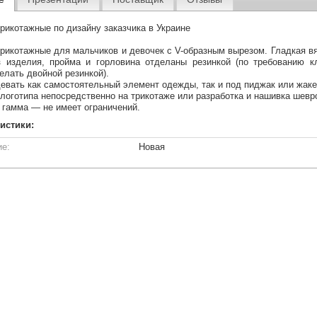
рикотажные по дизайну заказчика в Украине
рикотажные для мальчиков и девочек с V-образным вырезом. Гладкая вя
з изделия, пройма и горловина отделаны резинкой (по требованию к
елать двойной резинкой).
евать как самостоятельный элемент одежды, так и под пиджак или жаке
логотипа непосредственно на трикотаже или разработка и нашивка шевр
 гамма — не имеет ограничений.
истики:
ие:
Новая