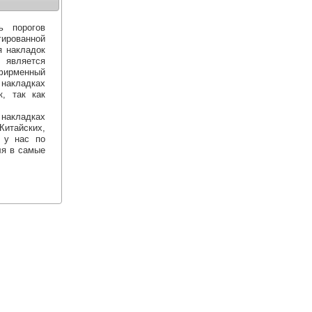
ь порогов
ированной
 накладок
 является
фирменный
 накладках
, так как
 накладках
Китайских,
 у нас по
ля в самые