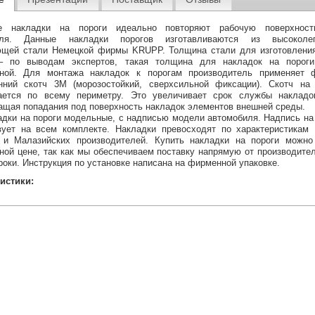
е накладки на пороги идеально повторяют рабочую поверхност
иля. Данные накладки порогов изготавливаются из высоколег
щей стали Немецкой фирмы KRUPP. Толщина стали для изготовления
– по выводам экспертов, такая толщина для накладок на пороги
ьной. Для монтажа накладок к порогам производитель применяет 
нний скотч 3М (морозостойкий, сверхсильной фиксации). Скотч на
ается по всему периметру. Это увеличивает срок службы накладок
ащая попадания под поверхность накладок элементов внешней среды.
адки на пороги модельные, с надписью модели автомобиля. Надпись на
вует на всем комплекте. Накладки превосходят по характеристикам 
 и Малазийских производителей. Купить накладки на пороги можно
ной цене, так как мы обеспечиваем поставку напрямую от производите
роки. Инструкция по установке написана на фирменной упаковке.
истики: