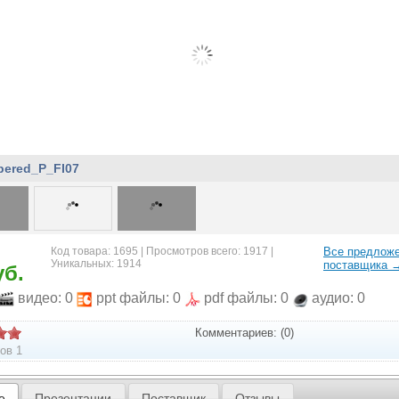
ered_P_FI07
Код товара: 1695 | Просмотров всего: 1917 |
Все предлож
Уникальных: 1914
поставщика 
уб.
видео: 0
ppt файлы: 0
pdf файлы: 0
аудио: 0
Комментариев: (0)
ов 1
е
Презентации
Поставщик
Отзывы