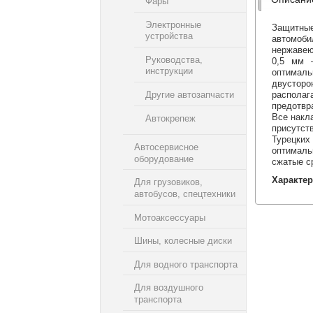
Фары
Электронные
Защитны
устройства
автомоб
нержавею
Руководства,
0,5 мм 
инструкции
оптимал
двусторо
Другие автозапчасти
располаг
предотвр
Все накл
Автокрепеж
присутст
Турецких
Автосервисное
оптималь
оборудование
сжатые с
Характер
Для грузовиков,
автобусов, спецтехники
Мотоаксессуары
Шины, колесные диски
Для водного транспорта
Для воздушного
транспорта