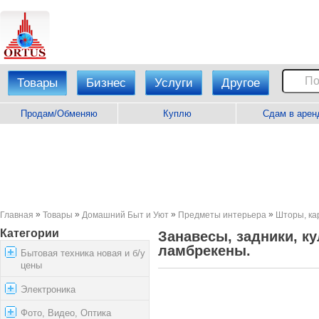
Товары
Бизнес
Услуги
Другое
Продам/Обменяю
Куплю
Сдам в арен
»
»
»
»
Главная
Товары
Домашний Быт и Уют
Предметы интерьера
Шторы, ка
Категории
Занавесы, задники, ку
ламбрекены.
Бытовая техника новая и б/у
цены
Электроника
Фото, Видео, Оптика