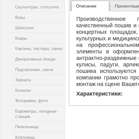
Описание
Презентац
Скульптуры, статуэтки
Вазы
Производственное
качественный пошив и
Шкатулки
концертных площадок,
культурных и медицин
Ковры
на профессиональном
Картины, постеры, панно
элементы в оформлен
антрактно-раздвижные 
Декоративные блюда
кулисы, падуги, арле
Подсвечники, свечи
пошива используются 
компании грамотно пр
Зеркала
монтаж на сцене Вашег
Копилки
Характеристики:
Фоторамки, фото
Барометры, погодные
станции
Пепельницы
Ключницы