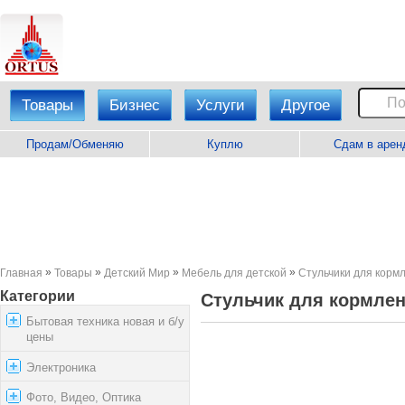
Товары
Бизнес
Услуги
Другое
Продам/Обменяю
Куплю
Сдам в арен
»
»
»
»
Главная
Товары
Детский Мир
Мебель для детской
Стульчики для корм
Категории
Стульчик для кормлени
Бытовая техника новая и б/у
цены
Электроника
Фото, Видео, Оптика