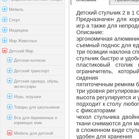
Мебель
Детский стульчик 2 в 1 C
Предназначен для кор
Спорт
игр а также для непрод
Медицина
Описание:
эргономичная алюмини
Мир Животных
съемный поднос для еды
три позиции наклона сп
Детский Мир
стульчик быстро и удо
Детские коляски
пластиковый столик
ограничитель, котор
Детский транспорт
сидения
Детская одежда, обувь,
пятиточечным ремням б
аксессуары
три уровня регулирова
высота регулируется и 
Игры, игрушки
подходит к столу любо
Товары для школьников
с фиксаторами
чехол стульчика двойн
Все для беременных и
ткани снимаются для м
кормящих мам
в сложенном виде стуль
Мебель для детской
удобен для хранения