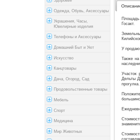
Здоровье
Описани
Одежда, Обувь, Аксессуары
Площадь 
Украшения, Часы,
Госакт.
Ювелирные изделия
Земельны
Телефоны и Аксессуары
Килийско
Домашний Быт и Уют
У продаю
Искусство
Также на
наследни
Канцтовары
Участок 
Дача, Огород, Сад
Дельты Д
прогулка
Продовольственные товары
Положите
большинс
Мебель
Ежедневн
Спорт
Стоимост
Медицина
знаменит
Мир Животных
Стоимост
составля