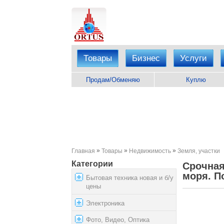
Товары
Бизнес
Услуги
Продам/Обменяю
Куплю
»
»
»
Главная
Товары
Недвижимость
Земля, участки
Категории
Срочная
моря. П
Бытовая техника новая и б/у
цены
Электроника
Фото, Видео, Оптика