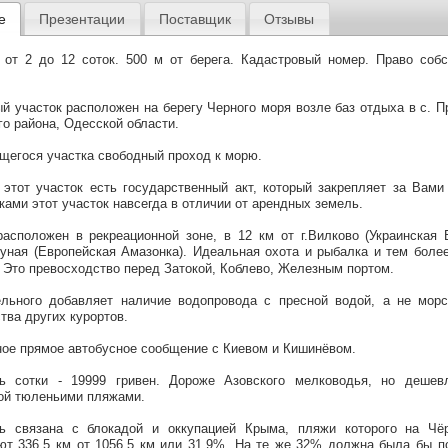
е
Презентации
Поставщик
Отзывы
от 2 до 12 соток. 500 м от берега. Кадастровый номер. Право собс
й участок расположен на берегу Черного моря возле баз отдыха в с. П
го района, Одесской области.
щегося участка свободный проход к морю.
 этот участок есть государственный акт, который закрепляет за Вам
ками этот участок навсегда в отличии от арендных земель.
расположен в рекреационной зоне, в 12 км от г.Вилково (Украинская 
уная (Европейская Амазонка). Идеальная охота и рыбалка и тем боле
. Это превосходство перед Затокой, Коблево, Железным портом.
льного добавляет наличие водопровода с пресной водой, а не морс
тва других курортов.
ое прямое автобусное сообщение с Киевом и Кишинёвом.
ь сотки - 19999 гривен. Дороже Азовского мелководья, но дешевл
ой тюленьими пляжами.
ь связана с блокадой и оккупацией Крыма, пляжи которого на Чё
ют 336,5 км от 1056,5 км или 31,9%. На те же 32% должна была бы п