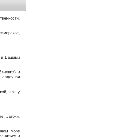
твенности.
риморское,
и и Вашими
Венеция) и
е лодочная
кой, как у
е Затоки,
рном море
одняться и