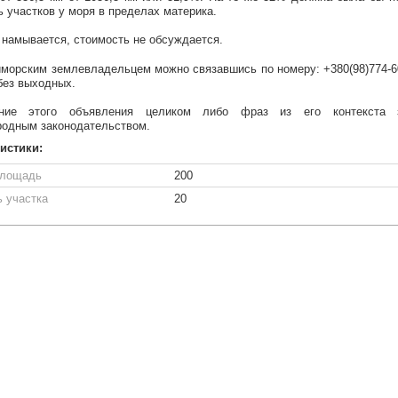
ь участков у моря в пределах материка.
 намывается, стоимость не обсуждается.
иморским землевладельцем можно связавшись по номеру: +380(98)774-60
без выходных.
ание этого объявления целиком либо фраз из его контекста 
одным законодательством.
истики:
площадь
200
 участка
20