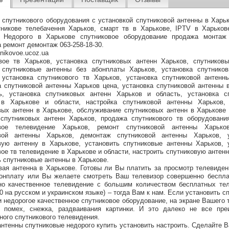
 спутникового оборудования с установкой спутниковой антенны в Харьк
никове телебачення Харьков, смарт тв в Харькове, IPTV в Харько
 Недорого в Харькове спутниковое оборудование продажа монтаж 
 ремонт демонтаж 063-258-18-30.
utnikovoe.ucoz.ua
вое тв Харьков, установка спутниковых антенн Харьков, спутников
 спутниковые антенны без абонплаты Харьков, установка спутнико
 установка спутникового тв Харьков, установка спутниковой антенн
а спутниковой антенны Харьков цена, установка спутниковой антенны 
ь, установка спутниковых антенн Харьков и область, установка с
в Харькове и области, настройка спутниковой антенны Харьков, 
вых антенн в Харькове, обслуживание спутниковых антенн в Харькове 
спутниковых антенн Харьков, продажа спутникового тв оборудовани
овое телевидение Харьков, ремонт спутниковой антенны Харько
овой антенны Харьков, демонтаж спутниковой антенны Харьков, у
вую антенну в Харькове, установить спутниковые антенны Харьков, 
вое тв телевидение в Харькове и области, настроить спутниковую антенн
ь спутниковые антенны в Харькове.
вая антенна в Харькове. Готовы ли Вы платить за просмотр телевиде
онплату или Вы желаете смотреть Ваш телевизор совершенно беспл
о качественное телевидение с большим количеством бесплатных те
0 на русском и украинском языке) – тогда Вам к нам. Если установить 
 и недорогое качественное спутниковое оборудование, на экране Вашего 
 помех, снежка, раздваивания картинки. И это далеко не все пре
ного спутникового телевидения.
антенны спутниковые недорого купить установить настроить. Сделайте В