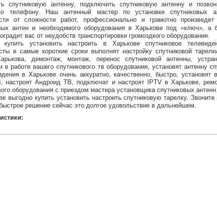
ть спутниковую антенну, подключить спутниковую антенну и позво
по телефону. Наш антенный мастер по установке спутниковых а
сти от сложности работ, профессионально и грамотно произведет 
вых антен и необходимого оборудования в Харькове под «ключ», а 
оградит вас от неудобств транспортировки громоздкого оборудования.
о купить установить настроить в Харькове спутниковое телевиде
сты в самые короткие сроки выполнят настройку спутниковой тарел
арькова, демонтаж, монтаж, перенос спутниковой антенны, устра
и в работе вашего спутникового тв оборудования, установят антенну сп
идения в Харькове очень аккуратно, качественно, быстро, установят 
, настроят Андроид ТВ, подключат и настроят IPTV в Харькове, рем
вого оборудования с приездом мастера установщика спутниковых антенн
ве выгодно купить установить настроить спутниковую тарелку. Звоните
 быстрое решение сейчас это долгое удовольствие в дальнейшем.
истики: