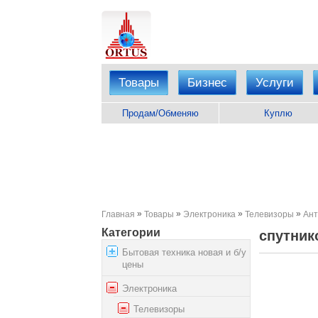
Товары
Бизнес
Услуги
Продам/Обменяю
Куплю
»
»
»
»
Главная
Товары
Электроника
Телевизоры
Ант
Категории
спутник
Бытовая техника новая и б/у
цены
Электроника
Телевизоры