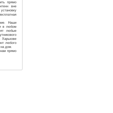
нить прямо
нтенн вне
установку
бесплатная
ние. Наши
ки в любом
нят любые
утникового
в Харькове
онт любого
 на дом.
 нам прямо