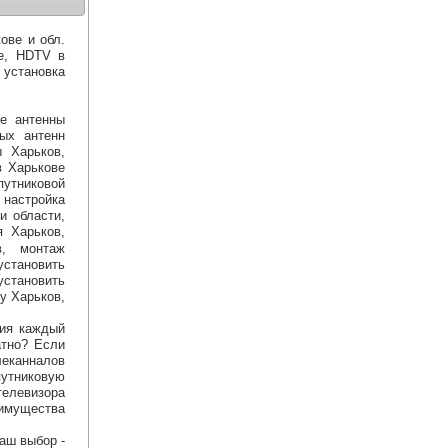
ове и обл.
ве, HDTV в
установка
ые антенны
вых антенн
ы Харьков,
в Харькове
путниковой
настройка
и области,
я Харьков,
в, монтаж
становить
установить
у Харьков,
ния каждый
атно? Если
леканналов
спутниковую
телевизора
имущества
аш выбор -