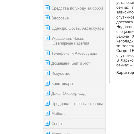
установи
сейчас 
Средства по уходу за собой
зависимо
спутнико
Здоровье
доставка 
Недорог
Одежда, Обувь, Аксессуары
специали
районе Х
Украшения, Часы,
неполадк
Ювелирные изделия
тв телев
Смарт ТВ
Телефоны и Аксессуары
спутнико
В Харько
Домашний Быт и Уют
сейчас –
Характер
Искусство
Канцтовары
Дача, Огород, Сад
Продовольственные товары
Мебель
Спорт
Медицина