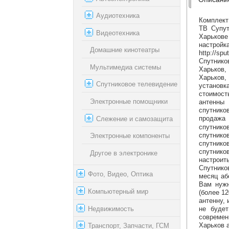
Аудиотехника
Комплект
ТВ Супут
Видеотехника
Харькове
настройка
Домашние кинотеатры
http://sp
Спутнико
Мультимедиа системы
Харьков,
Харьков,
Спутниковое телевидение
установк
стоимост
Электронные помощники
антенны 
спутнико
Слежение и самозащита
продажа 
спутник
спутник
Электронные компоненты
спутнико
спутнико
Другое в электронике
настроит
Спутнико
Фото, Видео, Оптика
месяц аб
Вам нужн
Компьютерный мир
(более 12
антенну,
Недвижимость
не будет
современ
Харьков 
Транспорт, Запчасти, ГСМ