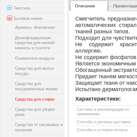
Описание
Презентац
Текстиль
Смягчитель предназна
Бытовая химия
автоматических стира
Ароматы, благовония
тканей разных типов.
Подходит для чувствит
Дезинфицирующие
средства для ванной
Не содержит красит
комнаты и туалета
аллергию.
Не содержит фосфатов
Освежители воздуха
Является экономичным 
Средства для мытья
Обогащенный экстрактом
посуды
Придает тканям мягкост
Защищает ткани от нак
Средства для
Испытано дерматолога
посудомоечных машин
Характеристики:
Средства для стирки
Система и рекомендации по
Средства для уборки
применению
дома
Способы и регионы доставки
Средства от насекомых и
грызунов
Способы и условия оплаты