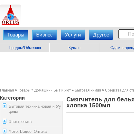
Товары
Бизнес
Услуги
Другое
Продам/Обменяю
Куплю
Сдам в арен
»
»
»
»
Главная
Товары
Домашний Быт и Уют
Бытовая химия
Средства для ст
Категории
Смягчитель для белья
хлопка 1500мл
Бытовая техника новая и б/у
цены
Электроника
Фото, Видео, Оптика