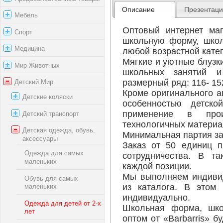
Описание
Презентац
Мебель
Оптовый интернет маг
Спорт
школьную форму, школ
Медицина
любой возрастной катег
Мягкие и уютные блузк
Мир Животных
школьных занятий и 
размерный ряд: 116- 15
Детский Мир
Кроме оригинального а
Детские коляски
особенностью детско
применение в произ
Детский транспорт
технологичных материа
Детская одежда, обувь,
Минимальная партия зак
аксессуары
Заказ от 50 единиц п
Одежда для самых
сотрудничества. В т
маленьких
каждой позиции.
Мы выполняем индиви
Обувь для самых
из каталога. В этом 
маленьких
индивидуально.
Одежда для детей от 2-х
Школьная форма, шко
лет
оптом от «Barbarris» 