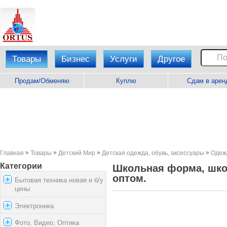
Товары
Бизнес
Услуги
Другое
Продам/Обменяю
Куплю
Сдам в арен
»
»
»
»
Главная
Товары
Детский Мир
Детская одежда, обувь, аксессуары
Одежд
Категории
Школьная форма, шко
оптом.
Бытовая техника новая и б/у
цены
Электроника
Фото, Видео, Оптика