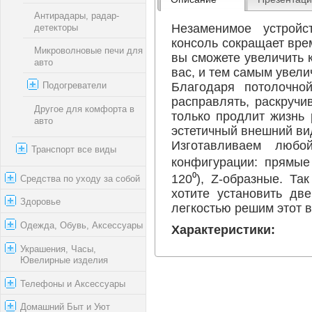
Антирадары, радар-
Незаменимое устройс
детекторы
консоль сокращает врем
Микроволновые печи для
вы сможете увеличить 
авто
вас, и тем самым увели
Благодаря потолочно
Подогреватели
расправлять, раскручи
Другое для комфорта в
только продлит жизнь 
авто
эстетичный внешний ви
Изготавливаем люб
Транспорт все виды
конфигурации: прямые 
120⁰), Z-образные. Та
Средства по уходу за собой
хотите установить дв
Здоровье
легкостью решим этот в
Одежда, Обувь, Аксессуары
Характеристики:
Украшения, Часы,
Ювелирные изделия
Телефоны и Аксессуары
Домашний Быт и Уют