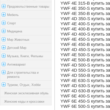
YWF 4E 315-B купить за
Продовольственные товары
YWF 4E 350-S купить за
YWF 4E 350-B купить за
Мебель
YWF 4D 350-S купить за
Спорт
YWF 4E 400-S купить за
YWF 4E 400-B купить за
Медицина
YWF 4D 400-S купить за
YWF 4E 450-S купить за
Мир Животных
YWF 4E 450-B купить за
Детский Мир
YWF 4D 450-S купить за
YWF 4E 500-S купить за
Музыка, Книги, Фильмы
YWF 4E 500-B купить за
Антиквариат
YWF 4D 500-S купить за
YWF 4D 550-S купить за
Для строительства и
YWF 4D 550-B купить за
ремонта
YWF 4E 630-S купить за
Туризм, Отдых, Хобби
YWF 4D 630-S купить за
YWF 4D 630-B купить за
Женская эксклюзивная обувь
YWF 6E 400-S купить за
YWF 6E 450-S купить за
Женские кеды и кроссовки
YWF 6E 500-S купить за