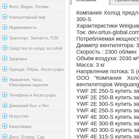
Фото, Видео, Оптика
Компания Холод предл
Компьютерный мир
300-S
Характеристики Weigu
Недвижимость
Ток: dev.ortus-global.com
Транспорт, Запчасти, ГСМ
Потребляемая мощность
Диаметр вентилятора: 
Средства по уходу за собой
Скорость : 2300 об/мин
Объём воздуха: 2030 м³
Здоровье
Масса: 3 кг
Одежда, Обувь, Аксессуары
Напрвление потока: S (
ООО "Компания Холо
Украшения, Часы,
вентиляторов Weiguang
Ювелирные изделия
YWF 2E 250-S купить за
Телефоны и Аксессуары
YWF 2E 250-B купить за
YWF 2E 300-S купить за
Домашний Быт и Уют
YWF 4E 250-S купить за
Искусство
YWF 4E 300-S купить за
YWF 4E 300-B купить за
Канцтовары
YWF 4D 300-S купить за
YWF 4E 315-S купить за
Дача, Огород, Сад