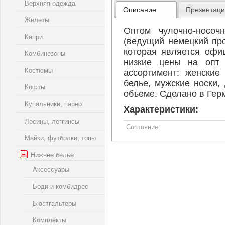
Верхняя одежда
Описание
Презентац
Жилеты
Оптом чулочно-носоч
Капри
(ведущий немецкий пр
которая является офи
Комбинезоны
низкие цены на опт 
Костюмы
ассортимент: женские 
белье, мужские носки,
Кофты
объеме. Сделано в Герм
Купальники, парео
Характеристики:
Лосины, леггинсы
Состояние:
Майки, футболки, топы
Нижнее бельё
Аксессуары
Боди и комбидрес
Бюстгальтеры
Комплекты