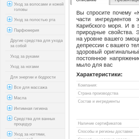
Уход за волосами и кожей
головы
Вы спросите почему «
части ингредиентов 
Уход за полостью рта
Карибского моря. И в
Парфюмерия
природные свойства. Э
на уровне вашего эмоц
Другие средства для ухода
депрессии с вашего тел
за собой
здоровый оригинальный
Уход за руками
постоянное напряжени
мыло для вас
Уход за ногами
Характеристики:
Для энергии и бодрости
Компания:
Все для массажа
Страна производства
Масла
Состав и ингредиенты
Интимная гигиена
Средства для ванных
Наличие сертификатов
процедур
Способы и регионы доставки
Уход за ногтями,