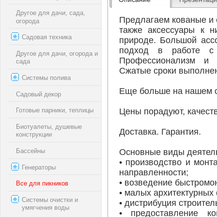
Другое для дачи, сада,
Предлагаем кованые и с
огорода
также аксессуары к н
Садовая техника
природе. Большой асс
подход в работе с
Другое для дачи, огорода и
Профессионализм и 
сада
Сжатые сроки выполне
Системы полива
Еще больше на нашем с
Садовый декор
Цены порадуют, качеств
Готовые парники, теплицы
Биотуалеты, душевые
Доставка. Гарантия.
конструкции
Бассейны
Основные виды деятел
• производство и монт
Генераторы
направленности;
• возведение быстромо
Все для пикников
• малых архитектурных
Системы очистки и
• дистрибуция строите
умягчения воды
• предоставление ко