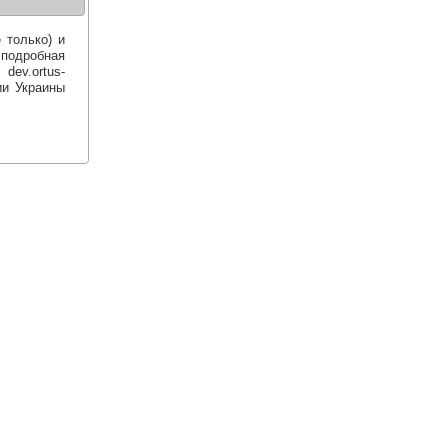
 только) и
подробная
.ortus-
рии Украины