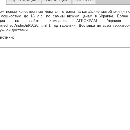
ем новые качественные лопаты - отвалы на китайские мотоблоки (и не
 мощностью до 18 л.с. по самым низким ценам в Украине. Более 
мация на сайте Компании АГРОКРАМ Украина: dev
m/redirect/index/id/3626.html 1 год гарантии. Доставка по всей террито
ужбой доставки.
истики: