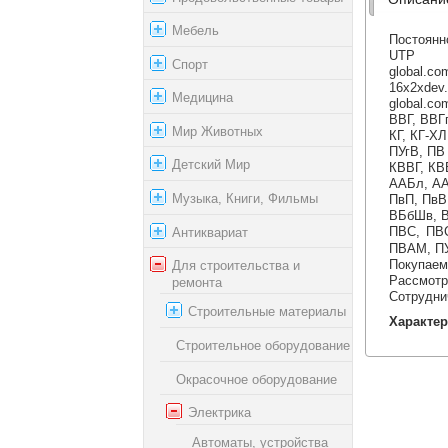
Мебель
Постоянн
UTP FTP
Спорт
global.co
16х2хde
Медицина
global.com
ВВГ, ВВГп
Мир Животных
КГ, КГ-Х
ПУгВ, ПВ 
Детский Мир
КВВГ, КВ
ААБл, АА
Музыка, Книги, Фильмы
ПвП, ПвВ,
ВБбШв, В
Антиквариат
ПВС, ПВ
ПВАМ, П
Покупаем
Для строительства и
Рассмотр
ремонта
Сотрудни
Строительные материалы
Характер
Строительное оборудование
Окрасочное оборудование
Электрика
Автоматы, устройства