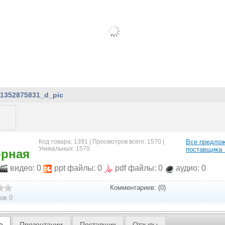
1352875831_d_pic
Код товара: 1391 | Просмотров всего: 1570 |
Все предло
Уникальных: 1570
поставщика
орная
видео: 0
ppt файлы: 0
pdf файлы: 0
аудио: 0
Комментариев: (0)
ов 0
е
Презентации
Поставщик
Отзывы