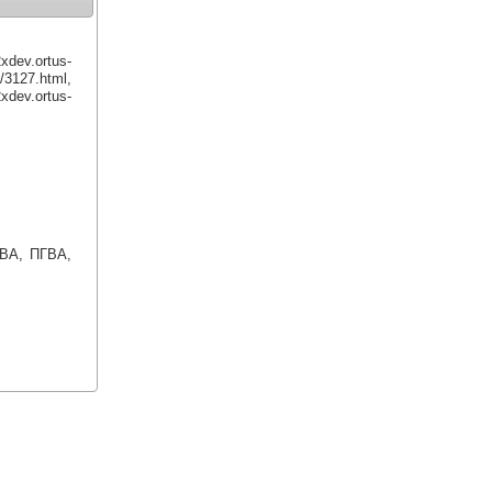
ev.ortus-
/3127.html,
v.ortus-
ВА, ПГВА,