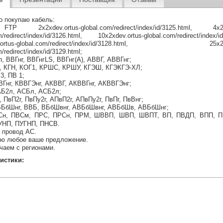
о покупаю кабель:
 2х2хdev.ortus-global.com/redirect/index/id/3125.html, 4х2хd
m/redirect/index/id/3126.html, 10х2хdev.ortus-global.com/redirect/index/id
v.ortus-global.com/redirect/index/id/3128.html, 25х2хde
/redirect/index/id/3129.html;
, ВВГнг, ВВГнгLS, ВВГнг(A), АВВГ, АВВГнг;
Л, КГН, КОГ1, КРШС, КРШУ, КГЭШ, КГЭКГЭ-ХЛ;
3, ПВ 1;
ВГнг, КВВГЭнг, АКВВГ, АКВВГнг, АКВВГЭнг;
Б2л, АСБл, АСБ2л;
 ПвП2г, ПвПу2г, АПвП2г, АПвПу2г, ПвПг, ПвВнг;
БбШнг, ВВБ, ВБбШвнг, АВБбШвнг, АВБбШв, АВБбШнг;
Сн, ПВСм, ПРС, ПРСн, ПРМ, ШВВП, ШВП, ШВПТ, ВП, ПВДП, ВПП, П
УНП, ПУГНП, ПНСВ.
 провод АС.
ю любое ваше предложение.
чаем с регионами.
истики: