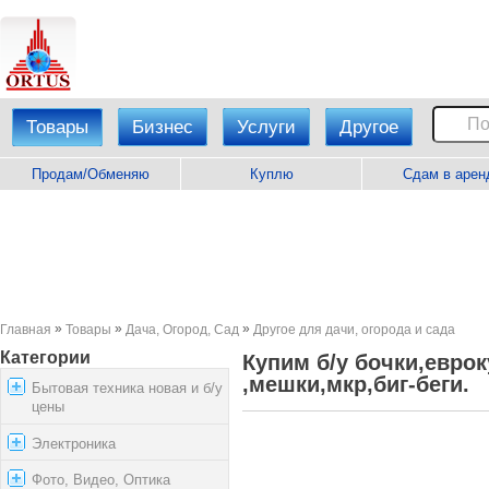
Товары
Бизнес
Услуги
Другое
Продам/Обменяю
Куплю
Сдам в арен
»
»
»
Главная
Товары
Дача, Огород, Сад
Другое для дачи, огорода и сада
Категории
Купим б/у бочки,евро
,мешки,мкр,биг-беги.
Бытовая техника новая и б/у
цены
Электроника
Фото, Видео, Оптика