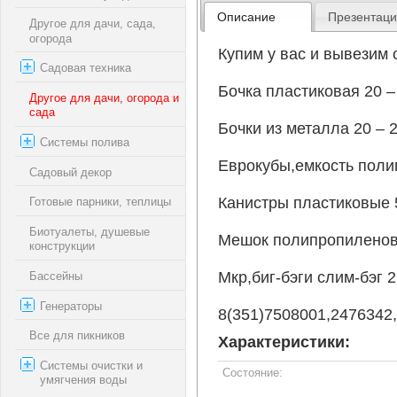
Описание
Презентац
Другое для дачи, сада,
огорода
Купим у вас и вывезим 
Садовая техника
Бочка пластиковая 20 –
Другое для дачи, огорода и
сада
Бочки из металла 20 – 2
Системы полива
Еврокубы,емкость поли
Садовый декор
Канистры пластиковые 5
Готовые парники, теплицы
Биотуалеты, душевые
Мешок полипропиленовы
конструкции
Мкр,биг-бэги слим-бэг 2
Бассейны
Генераторы
8(351)7508001,2476342
Все для пикников
Характеристики:
Системы очистки и
Состояние:
умягчения воды