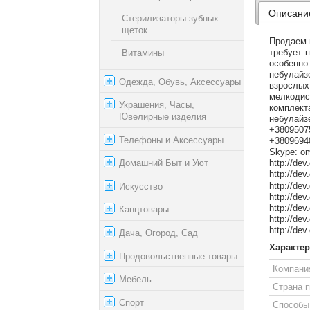
Описани
Стерилизаторы зубных
щеток
Продаем 
требует 
Витамины
особенн
небулайз
Одежда, Обувь, Аксессуары
взрослы
мелкодис
Украшения, Часы,
комплек
Ювелирные изделия
небулайз
+3809507
Телефоны и Аксессуары
+3809694
Skype: o
Домашний Быт и Уют
http://dev
http://dev
http://dev
Искусство
http://dev
http://dev
Канцтовары
http://dev
http://de
Дача, Огород, Сад
Характер
Продовольственные товары
Компани
Мебель
Страна 
Спорт
Способы