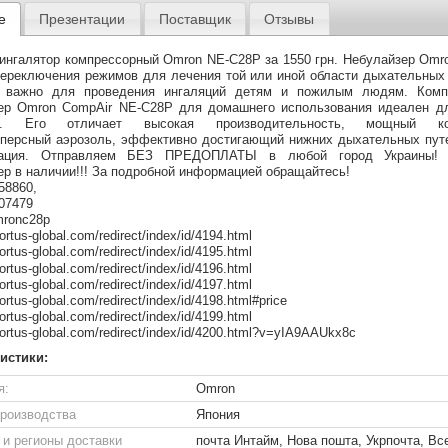
е
Презентации
Поставщик
Отзывы
ингалятор компрессорный Omron NE-C28P за 1550 грн. Небулайзер Omr
переключения режимов для лечения той или иной области дыхательных 
о важно для проведения ингаляций детям и пожилым людям. Комп
ер Omron CompAir NE-C28P для домашнего использования идеален д
х. Его отличает высокая производительность, мощный ком
персный аэрозоль, эффективно достигающий нижних дыхательных пут
тация. Отправляем БЕЗ ПРЕДОПЛАТЫ в любой город Украины! 
ер в наличии!!! За подробной информацией обращайтесь!
58860,
07479
mronc28p
.ortus-global.com/redirect/index/id/4194.html
.ortus-global.com/redirect/index/id/4195.html
.ortus-global.com/redirect/index/id/4196.html
.ortus-global.com/redirect/index/id/4197.html
.ortus-global.com/redirect/index/id/4198.html#price
.ortus-global.com/redirect/index/id/4199.html
v.ortus-global.com/redirect/index/id/4200.html?v=yIA9AAUkx8c
истики:
я:
Omron
производства
Япония
 и регионы доставки
почта Интайм, Нова пошта, Укрпочта, Все