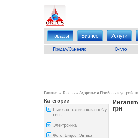
Товары
Бизнес
Услуги
Продам/Обменяю
Куплю
»
»
»
Главная
Товары
Здоровье
Приборы и устройст
Категории
Ингалят
грн
Бытовая техника новая и б/у
цены
Электроника
Фото, Видео, Оптика