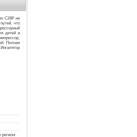
on C28P не
путей, что
рессорный
ля детей и
прессор,
ей. Полная
Ингалятор
 регионі