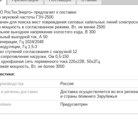
 РосТехЭнерго» предлагает к поставке:
 звуковой частоты ГЗЧ-2500.
ачен для поиска мест повреждения силовых кабельных линий электросн
 мощность в согласованном режиме, Вт, не менее 2500
ьное выходное напряжение холостого хода, В 300
ьный выходной ток, А 50
енерации, Гц 1024/2048
модуляции, Гц 1,5-3
во ступеней согласования с нагрузкой 12
сопротивления нагрузки, Ом 0,5-150
- однофазная сеть переменного тока 220±22В, 50±2Гц
емая мощность, Вт, не более 3000
истики:
производства
Россия
 и регионы доставки
Доставка осуществляется во все регион
и страны ближнего Зарубежья
/обмен
Предусмотрен