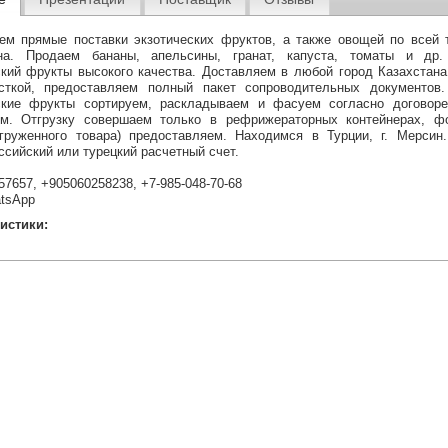
ем прямые поставки экзотических фруктов, а также овощей по всей 
ана. Продаем бананы, апельсины, гранат, капуста, томаты и др
ский фрукты высокого качества. Доставляем в любой город Казахстана
сткой, предоставляем полный пакет сопроводительных документов
ские фрукты сортируем, раскладываем и фасуем согласно договоре
ом. Отгрузку совершаем только в рефрижераторных контейнерах, ф
тгруженного товара) предоставляем. Находимся в Турции, г. Мерсин
ссийский или турецкий расчетный счет.
7657, +905060258238, +7-985-048-70-68
atsApp
истики: