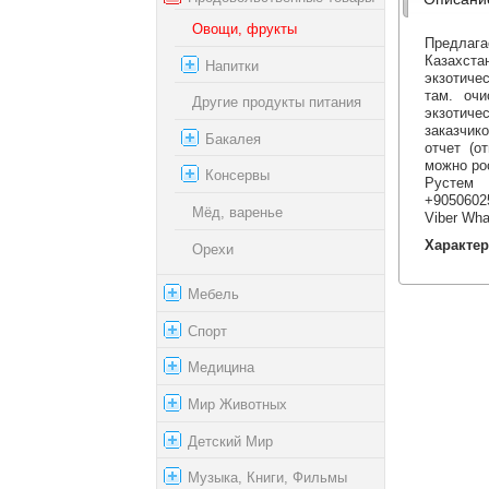
Овощи, фрукты
Предлага
Казахст
Напитки
экзотиче
там. очи
Другие продукты питания
экзотиче
заказчик
Бакалея
отчет (о
можно ро
Консервы
Рустем
+90506025
Мёд, варенье
Viber Wh
Характер
Орехи
Мебель
Спорт
Медицина
Мир Животных
Детский Мир
Музыка, Книги, Фильмы